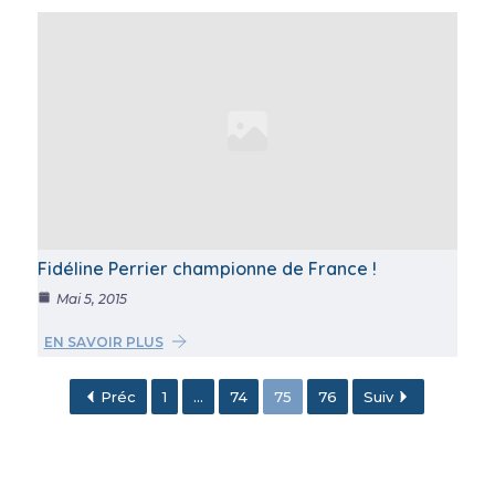
Fidéline Perrier championne de France !
Mai 5, 2015
EN SAVOIR PLUS
Préc
1
...
74
75
76
Suiv