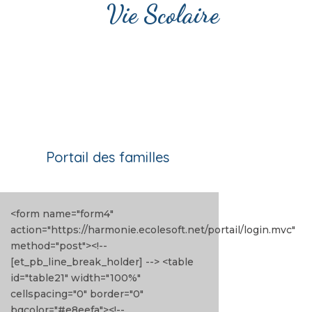
Vie Scolaire
Portail des familles
<form name="form4"
action="https://harmonie.ecolesoft.net/portail/login.mvc"
method="post"><!--
[et_pb_line_break_holder] --> <table
id="table21" width="100%"
cellspacing="0" border="0"
bgcolor="#e8eefa"><!--