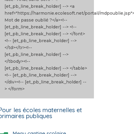
[et_pb_line_break_holder] --> <a
href="https://harmonie.ecolesoft.net/portail/mdpoublie.jsp"
Mot de passe oublié ?</a><!--
[et_pb_line_break_holder] --> <!--
[et_pb_line_break_holder] --> </font>
<!-- [et_pb_line_break_holder] -->
</td></tr><!--
[et_pb_line_break_holder] -->
</tbody><!--
[et_pb_line_break_holder] --> </table>
<!-- [et_pb_line_break_holder] -->
</div><!-- [et_pb_line_break_holder] --
> </form>
Pour les écoles maternelles et
primaires publiques
Menu cantine scolaire