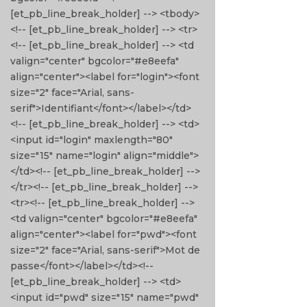
[et_pb_line_break_holder] --> <tbody>
<!-- [et_pb_line_break_holder] --> <tr>
<!-- [et_pb_line_break_holder] --> <td
valign="center" bgcolor="#e8eefa"
align="center"><label for="login"><font
size="2" face="Arial, sans-
serif">Identifiant</font></label></td>
<!-- [et_pb_line_break_holder] --> <td>
<input id="login" maxlength="80"
size="15" name="login" align="middle">
</td><!-- [et_pb_line_break_holder] -->
</tr><!-- [et_pb_line_break_holder] -->
<tr><!-- [et_pb_line_break_holder] -->
<td valign="center" bgcolor="#e8eefa"
align="center"><label for="pwd"><font
size="2" face="Arial, sans-serif">Mot de
passe</font></label></td><!--
[et_pb_line_break_holder] --> <td>
<input id="pwd" size="15" name="pwd"