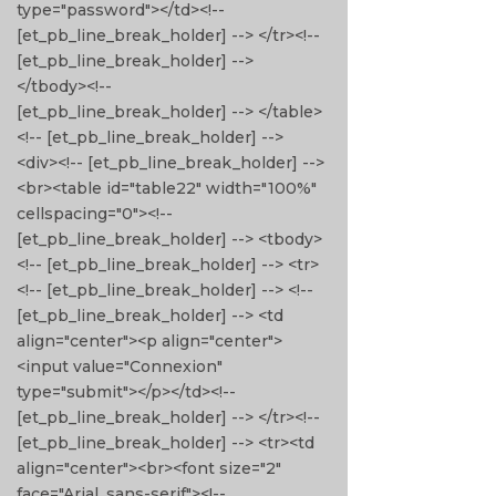
type="password"></td><!--
[et_pb_line_break_holder] --> </tr><!--
[et_pb_line_break_holder] -->
</tbody><!--
[et_pb_line_break_holder] --> </table>
<!-- [et_pb_line_break_holder] -->
<div><!-- [et_pb_line_break_holder] -->
<br><table id="table22" width="100%"
cellspacing="0"><!--
[et_pb_line_break_holder] --> <tbody>
<!-- [et_pb_line_break_holder] --> <tr>
<!-- [et_pb_line_break_holder] --> <!--
[et_pb_line_break_holder] --> <td
align="center"><p align="center">
<input value="Connexion"
type="submit"></p></td><!--
[et_pb_line_break_holder] --> </tr><!--
[et_pb_line_break_holder] --> <tr><td
align="center"><br><font size="2"
face="Arial, sans-serif"><!--