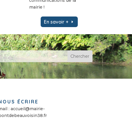
communications de la
mairie !
En savoir +
NOUS ÉCRIRE
mail : accueil@mairie-
pontdebeauvoisin38.fr