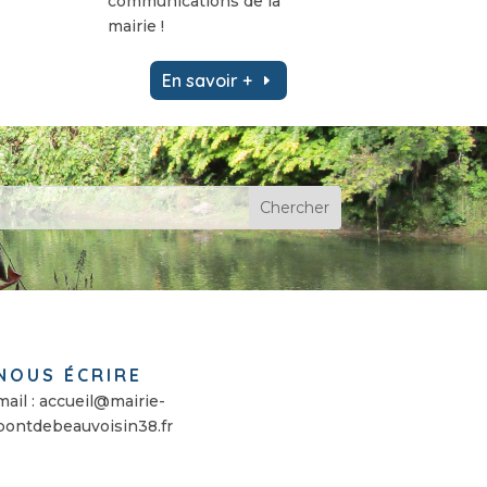
communications de la
mairie !
En savoir +
NOUS ÉCRIRE
mail : accueil@mairie-
pontdebeauvoisin38.fr