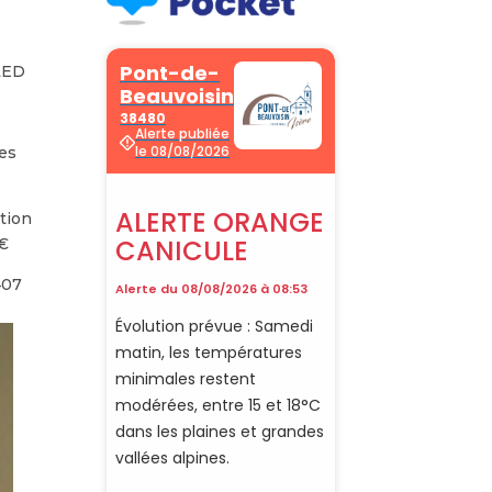
 LED
ies
tion
 €
407